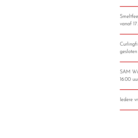
Smeltfees
vanaf 17
Curlingf
gesloten
SAM Win
16.00 uu
Iedere v