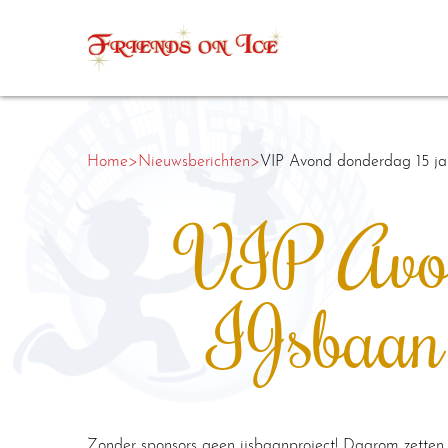
Home
>
Nieuwsberichten
>
VIP Avond donderdag 15 jan
VIP Avon
IJsbaan 
Zonder sponsors geen ijsbaanproject! Daarom zetten 