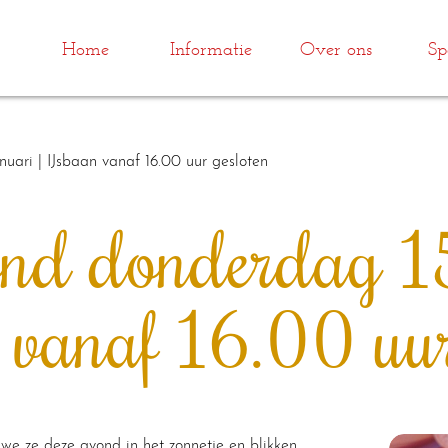
Home
Informatie
Over ons
Sp
uari | IJsbaan vanaf 16.00 uur gesloten
d donderdag 15 
vanaf 16.00 uur
we ze deze avond in het zonnetje en blikken