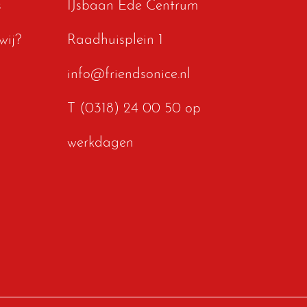
s
IJsbaan Ede Centrum
wij?
Raadhuisplein 1
info@friendsonice.nl
T (0318) 24 00 50 op
werkdagen