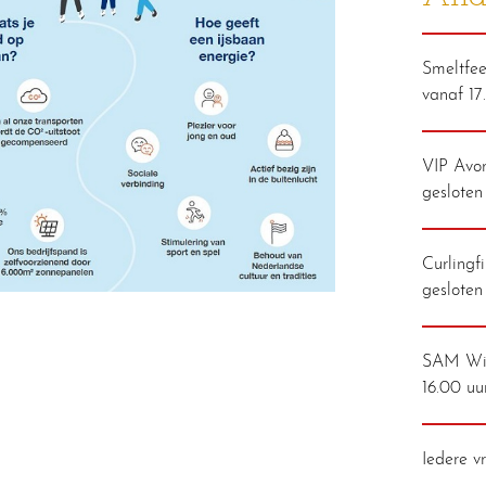
Smeltfees
vanaf 17
VIP Avon
gesloten
Curlingf
gesloten
SAM Win
16.00 uu
Iedere v