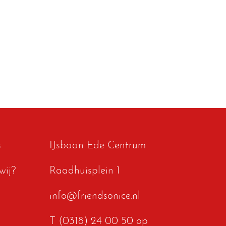
s
IJsbaan Ede Centrum
wij?
Raadhuisplein 1
info@friendsonice.nl
T (0318) 24 00 50 op